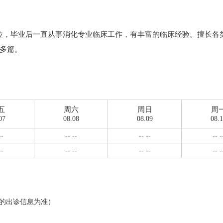
硕士学位，毕业后一直从事消化专业临床工作，有丰富的临床经验。擅长
多篇。
五
周六
周日
周
07
08.08
08.09
08.
--
-- --
-- --
-- -
--
-- --
-- --
-- -
的出诊信息为准）