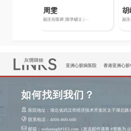
周雯
胡岭
·
副主任医师 |医学硕士 |···
副主任医师|武
亚洲心脏病医院
香港亚洲心脏
如何找到我们？
医院地址：湖北省武汉市经济技术开发区太子湖北路3
联系电话：4000-800-600
邮箱：wuhanagh#163.com（发送邮件请将 #替换为 